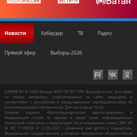
Новости
Хәбәрҙәр
ТВ
Радио
Прямой эфир
Выборы-2026
GTRKRB.RU © 2026
Филиал ФГУП ВГТРК ГТРК «Башкортостан»
. Все права
на любые материалы, опубликованные на сайте, защищены в
соответствии с российским и международным законодательством об
интеллектуальной собственности. Для лиц старше 16 лет.
Сетевое издание «Вести-Башкортостан»
зарегистрировано в
Федеральной службе по надзору в сфере связи, информационных
технологий и массовых коммуникаций. Регистрационный номер СМИ: ЭЛ
№ ФС 77-89959 от 22.08.2025 г. Доменное имя:
gtrkrb.ru
Учредитель:
Федеральное государственное унитарное предприятие «Всероссийская