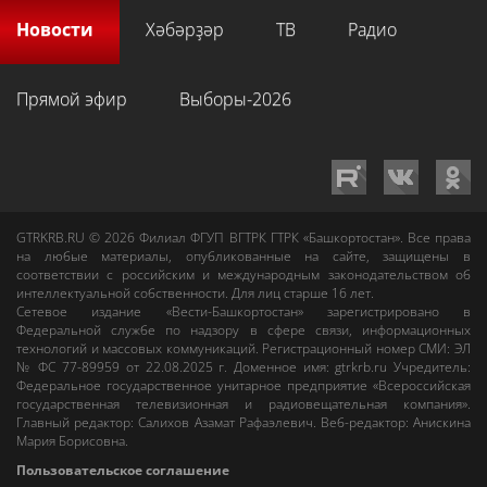
Новости
Хәбәрҙәр
ТВ
Радио
Прямой эфир
Выборы-2026
GTRKRB.RU © 2026
Филиал ФГУП ВГТРК ГТРК «Башкортостан»
. Все права
на любые материалы, опубликованные на сайте, защищены в
соответствии с российским и международным законодательством об
интеллектуальной собственности. Для лиц старше 16 лет.
Сетевое издание «Вести-Башкортостан»
зарегистрировано в
Федеральной службе по надзору в сфере связи, информационных
технологий и массовых коммуникаций. Регистрационный номер СМИ: ЭЛ
№ ФС 77-89959 от 22.08.2025 г. Доменное имя:
gtrkrb.ru
Учредитель:
Федеральное государственное унитарное предприятие «Всероссийская
государственная телевизионная и радиовещательная компания».
Главный редактор
:
Салихов Азамат Рафаэлевич
.
Веб-редактор
:
Анискина
Мария Борисовна
.
Пользовательское соглашение