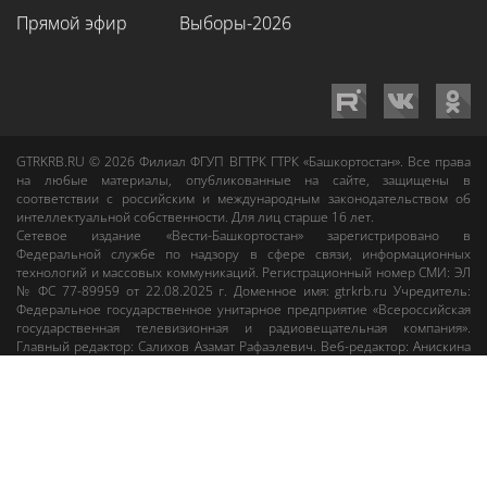
Прямой эфир
Выборы-2026
GTRKRB.RU © 2026
Филиал ФГУП ВГТРК ГТРК «Башкортостан»
. Все права
на любые материалы, опубликованные на сайте, защищены в
соответствии с российским и международным законодательством об
интеллектуальной собственности. Для лиц старше 16 лет.
Сетевое издание «Вести-Башкортостан»
зарегистрировано в
Федеральной службе по надзору в сфере связи, информационных
технологий и массовых коммуникаций. Регистрационный номер СМИ: ЭЛ
№ ФС 77-89959 от 22.08.2025 г. Доменное имя:
gtrkrb.ru
Учредитель:
Федеральное государственное унитарное предприятие «Всероссийская
государственная телевизионная и радиовещательная компания».
Главный редактор
:
Салихов Азамат Рафаэлевич
.
Веб-редактор
:
Анискина
Мария Борисовна
.
Пользовательское соглашение
Правила использования материалов Сетевого издания «Вести-
Башкортостан»
При любом использовании материалов гиперссылка на сайт
gtrkrb.ru
обязательна.