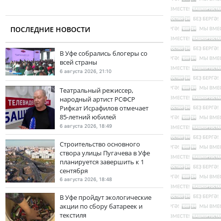
ПОСЛЕДНИЕ НОВОСТИ
В Уфе собрались блогеры со
всей страны
6 августа 2026, 21:10
Театральный режиссер,
народный артист РСФСР
Рифкат Исрафилов отмечает
85-летний юбилей
6 августа 2026, 18:49
Строительство основного
створа улицы Пугачева в Уфе
планируется завершить к 1
сентября
6 августа 2026, 18:48
В Уфе пройдут экологические
акции по сбору батареек и
текстиля