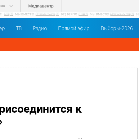
дио
Медиацентр
әр
ТВ
Радио
Прямой эфир
Выборы-2026
рисоединится к
»