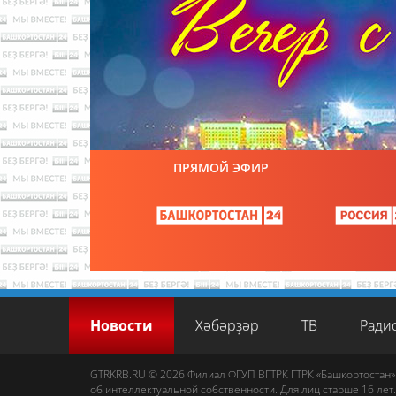
ПРЯМОЙ ЭФИР
Новости
Хәбәрҙәр
ТВ
Ради
GTRKRB.RU © 2026
Филиал ФГУП ВГТРК ГТРК «Башкортостан»
об интеллектуальной собственности. Для лиц старше 16 лет.