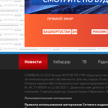
ПРЯМОЙ ЭФИР
Новости
Хәбәрҙәр
ТВ
Ради
GTRKRB.RU © 2026
Филиал ФГУП ВГТРК ГТРК «Башкортостан»
об интеллектуальной собственности. Для лиц старше 16 лет.
Сетевое издание «Вести-Башкортостан»
зарегистрировано в
№ ФС 77-89959 от 22.08.2025 г. Доменное имя:
gtrkrb.ru
Уч
компания».
Главный редактор
:
Салихов Азамат Рафаэлевич
.
В
Пользовательское соглашение
Правила использования материалов Сетевого издан