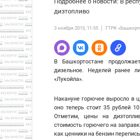
Подробнее о новости: В рес
дизтопливо
3 ноября 2015, 11:55
ГТРК «Башкорт
В Башкортостане продолжает
дизельное. Неделей ранее л
«Лукойла».
Накануне горючее выросло в ц
оно теперь стоит 35 рублей 10
Отметим, цены на дизтоплив
стоимость горючего на заправк
как ценники на бензин перепис