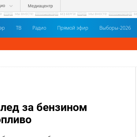
дио
Медиацентр
әр
ТВ
Радио
Прямой эфир
Выборы-2026
след за бензином
опливо