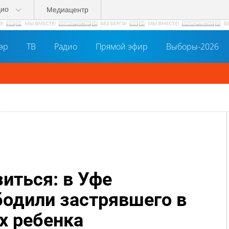
дио
Медиацентр
әр
ТВ
Радио
Прямой эфир
Выборы-2026
иться: в Уфе
бодили застрявшего в
х ребенка