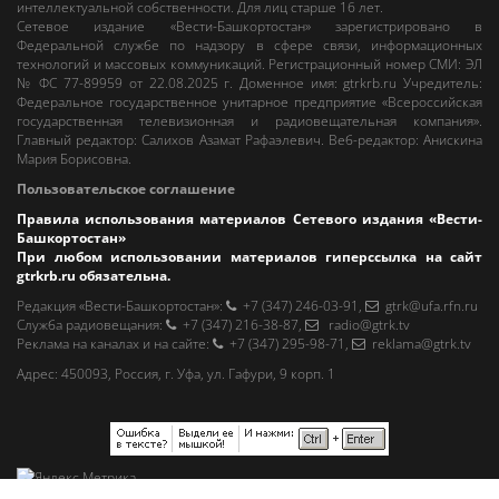
интеллектуальной собственности. Для лиц старше 16 лет.
Сетевое издание «Вести-Башкортостан»
зарегистрировано в
Федеральной службе по надзору в сфере связи, информационных
технологий и массовых коммуникаций. Регистрационный номер СМИ: ЭЛ
№ ФС 77-89959 от 22.08.2025 г. Доменное имя:
gtrkrb.ru
Учредитель:
Федеральное государственное унитарное предприятие «Всероссийская
государственная телевизионная и радиовещательная компания».
Главный редактор
:
Салихов Азамат Рафаэлевич
.
Веб-редактор
:
Анискина
Мария Борисовна
.
Пользовательское соглашение
Правила использования материалов Сетевого издания «Вести-
Башкортостан»
При любом использовании материалов гиперссылка на сайт
gtrkrb.ru
обязательна.
Редакция «Вести-Башкортостан»
:
+7 (347) 246-03-91
,
gtrk@ufa.rfn.ru
Cлужба радиовещания
:
+7 (347) 216-38-87
,
radio@gtrk.tv
Реклама на каналах и на сайте
:
+7 (347) 295-98-71
,
reklama@gtrk.tv
Адрес:
450093
,
Россия, г. Уфа
, ул.
Гафури, 9 корп. 1