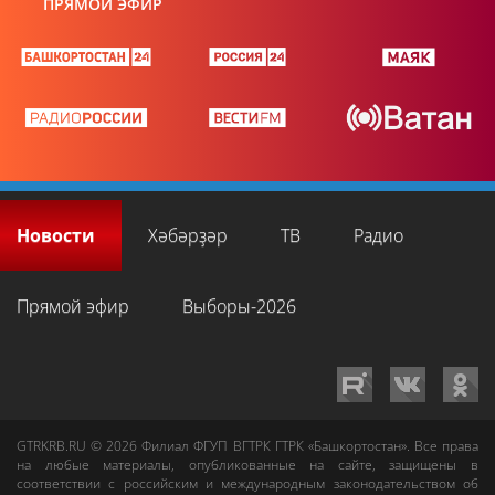
ПРЯМОЙ ЭФИР
Новости
Хәбәрҙәр
ТВ
Радио
Прямой эфир
Выборы-2026
GTRKRB.RU © 2026
Филиал ФГУП ВГТРК ГТРК «Башкортостан»
. Все права
на любые материалы, опубликованные на сайте, защищены в
соответствии с российским и международным законодательством об