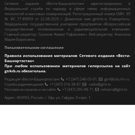
Сетевое издание «Вести-Башкортостан»
зарегистрировано в
Федеральной службе по надзору в сфере связи, информационных
технологий и массовых коммуникаций. Регистрационный номер СМИ: ЭЛ
№ ФС 77-89959 от 22.08.2025 г. Доменное имя:
gtrkrb.ru
Учредитель:
Федеральное государственное унитарное предприятие «Всероссийская
государственная телевизионная и радиовещательная компания».
Главный редактор
:
Салихов Азамат Рафаэлевич
.
Веб-редактор
:
Анискина
Мария Борисовна
.
Пользовательское соглашение
Правила использования материалов Сетевого издания «Вести-
Башкортостан»
При любом использовании материалов гиперссылка на сайт
gtrkrb.ru
обязательна.
Редакция «Вести-Башкортостан»
:
+7 (347) 246-03-91
,
gtrk@ufa.rfn.ru
Cлужба радиовещания
:
+7 (347) 216-38-87
,
radio@gtrk.tv
Реклама на каналах и на сайте
:
+7 (347) 295-98-71
,
reklama@gtrk.tv
Адрес:
450093
,
Россия, г. Уфа
, ул.
Гафури, 9 корп. 1