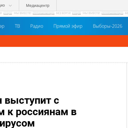
дио
Медиацентр
әр
ТВ
Радио
Прямой эфир
Выборы-2026
 выступит с
 к россиянам в
вирусом