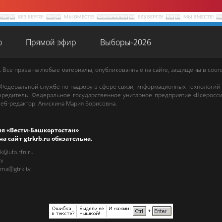
о
Прямой эфир
Выборы-2026
. Все права на любые материалы, опубликованные на сайте, защищены в соо
 Федеральной службе по надзору в сфере связи, информационных технологий
редитель: Федеральное государственное унитарное предприятие «Всеросси
еб-редактор
:
Анискина Мария Борисовна
.
ия «Вести-Башкортостан»
на сайт
gtrkrb.ru
обязательна.
rk@ufa.rfn.ru
tv
ama@gtrk.tv