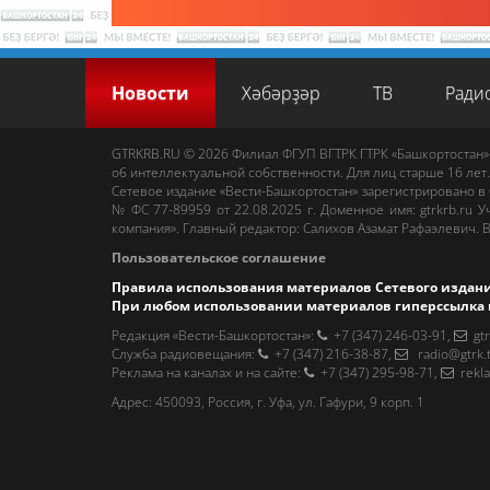
Новости
Хәбәрҙәр
ТВ
Ради
GTRKRB.RU © 2026
Филиал ФГУП ВГТРК ГТРК «Башкортостан»
об интеллектуальной собственности. Для лиц старше 16 лет.
Сетевое издание «Вести-Башкортостан»
зарегистрировано в
№ ФС 77-89959 от 22.08.2025 г. Доменное имя:
gtrkrb.ru
Уч
компания».
Главный редактор
:
Салихов Азамат Рафаэлевич
.
В
Пользовательское соглашение
Правила использования материалов Сетевого издан
При любом использовании материалов гиперссылка 
Редакция «Вести-Башкортостан»
:
+7 (347) 246-03-91
,
gt
Cлужба радиовещания
:
+7 (347) 216-38-87
,
radio@gtrk.
Реклама на каналах и на сайте
:
+7 (347) 295-98-71
,
rekl
Адрес:
450093
,
Россия, г. Уфа
, ул.
Гафури, 9 корп. 1