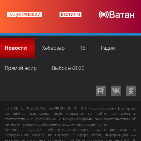
Новости
Хәбәрҙәр
ТВ
Радио
Прямой эфир
Выборы-2026
GTRKRB.RU © 2026
Филиал ФГУП ВГТРК ГТРК «Башкортостан»
. Все права
на любые материалы, опубликованные на сайте, защищены в
соответствии с российским и международным законодательством об
интеллектуальной собственности. Для лиц старше 16 лет.
Сетевое издание «Вести-Башкортостан»
зарегистрировано в
Федеральной службе по надзору в сфере связи, информационных
технологий и массовых коммуникаций. Регистрационный номер СМИ: ЭЛ