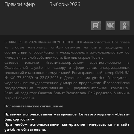
Прямой эфир
Выборы-2026
GTRKRB.RU © 2026
Филиал ФГУП ВГТРК ГТРК «Башкортостан»
. Все права
на любые материалы, опубликованные на сайте, защищены в
соответствии с российским и международным законодательством об
интеллектуальной собственности. Для лиц старше 16 лет.
Сетевое издание «Вести-Башкортостан»
зарегистрировано в
Федеральной службе по надзору в сфере связи, информационных
технологий и массовых коммуникаций. Регистрационный номер СМИ: ЭЛ
№ ФС 77-89959 от 22.08.2025 г. Доменное имя:
gtrkrb.ru
Учредитель:
Федеральное государственное унитарное предприятие «Всероссийская
государственная телевизионная и радиовещательная компания».
Главный редактор
:
Салихов Азамат Рафаэлевич
.
Веб-редактор
:
Анискина
Мария Борисовна
.
Пользовательское соглашение
Правила использования материалов Сетевого издания «Вести-
Башкортостан»
При любом использовании материалов гиперссылка на сайт
gtrkrb.ru
обязательна.