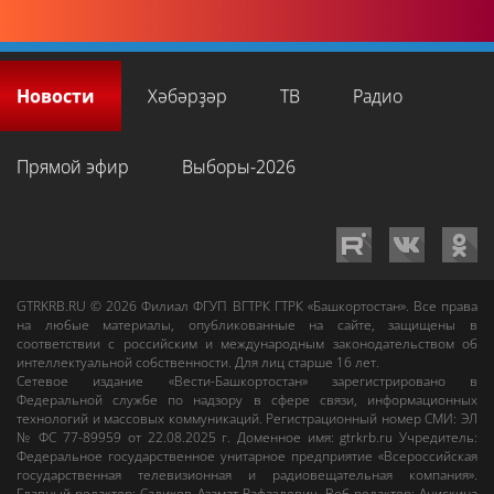
Новости
Хәбәрҙәр
ТВ
Радио
Прямой эфир
Выборы-2026
GTRKRB.RU © 2026
Филиал ФГУП ВГТРК ГТРК «Башкортостан»
. Все права
на любые материалы, опубликованные на сайте, защищены в
соответствии с российским и международным законодательством об
интеллектуальной собственности. Для лиц старше 16 лет.
Сетевое издание «Вести-Башкортостан»
зарегистрировано в
Федеральной службе по надзору в сфере связи, информационных
технологий и массовых коммуникаций. Регистрационный номер СМИ: ЭЛ
№ ФС 77-89959 от 22.08.2025 г. Доменное имя:
gtrkrb.ru
Учредитель:
Федеральное государственное унитарное предприятие «Всероссийская
государственная телевизионная и радиовещательная компания».
Главный редактор
:
Салихов Азамат Рафаэлевич
.
Веб-редактор
:
Анискина