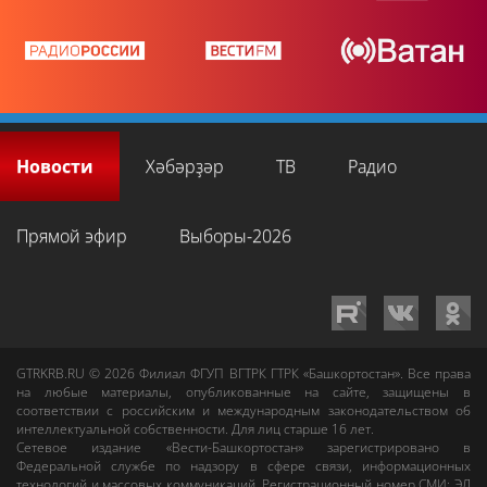
Новости
Хәбәрҙәр
ТВ
Радио
Прямой эфир
Выборы-2026
GTRKRB.RU © 2026
Филиал ФГУП ВГТРК ГТРК «Башкортостан»
. Все права
на любые материалы, опубликованные на сайте, защищены в
соответствии с российским и международным законодательством об
интеллектуальной собственности. Для лиц старше 16 лет.
Сетевое издание «Вести-Башкортостан»
зарегистрировано в
Федеральной службе по надзору в сфере связи, информационных
технологий и массовых коммуникаций. Регистрационный номер СМИ: ЭЛ