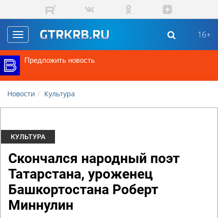
Перейти к основному содержанию
16+
Toggle
navigation
Предложить новость
Новости
Культура
КУЛЬТУРА
Скончался народный поэт
Татарстана, уроженец
Башкортостана Роберт
Миннулин