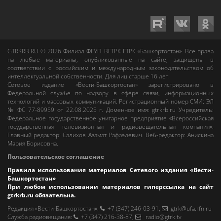
GTRKRB.RU © 2026
Филиал ФГУП ВГТРК ГТРК «Башкортостан»
. Все права
на любые материалы, опубликованные на сайте, защищены в
соответствии с российским и международным законодательством об
интеллектуальной собственности. Для лиц старше 16 лет.
Сетевое издание «Вести-Башкортостан»
зарегистрировано в
Федеральной службе по надзору в сфере связи, информационных
технологий и массовых коммуникаций. Регистрационный номер СМИ: ЭЛ
№ ФС 77-89959 от 22.08.2025 г. Доменное имя:
gtrkrb.ru
Учредитель:
Федеральное государственное унитарное предприятие «Всероссийская
государственная телевизионная и радиовещательная компания».
Главный редактор
:
Салихов Азамат Рафаэлевич
.
Веб-редактор
:
Анискина
Мария Борисовна
.
Пользовательское соглашение
Правила использования материалов Сетевого издания «Вести-
Башкортостан»
При любом использовании материалов гиперссылка на сайт
gtrkrb.ru
обязательна.
Редакция «Вести-Башкортостан»
:
+7 (347) 246-03-91
,
gtrk@ufa.rfn.ru
Cлужба радиовещания
:
+7 (347) 216-38-87
,
radio@gtrk.tv