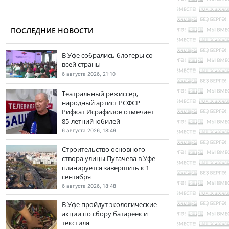
ПОСЛЕДНИЕ НОВОСТИ
В Уфе собрались блогеры со
всей страны
6 августа 2026, 21:10
Театральный режиссер,
народный артист РСФСР
Рифкат Исрафилов отмечает
85-летний юбилей
6 августа 2026, 18:49
Строительство основного
створа улицы Пугачева в Уфе
планируется завершить к 1
сентября
6 августа 2026, 18:48
В Уфе пройдут экологические
акции по сбору батареек и
текстиля