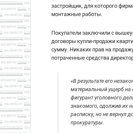
застройщик, для которого фирм
монтажные работы.
Покупатели заключили с вышеу
договоры купли-продажи кварти
сумму. Никаких прав на продажу
потраченные средства директо
«В результате его незак
материальный ущерб на с
фигурант уголовного дела
знакомого, одолжив их н
расписку, но не вернул д
прокуратуры.