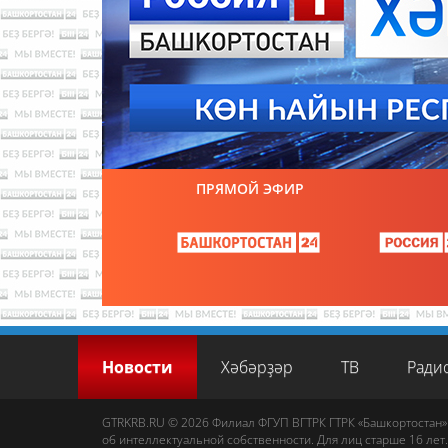
ПРЯМОЙ ЭФИР
Новости
Хәбәрҙәр
ТВ
Ради
GTRKRB.RU © 2026
Филиал ФГУП ВГТРК ГТРК «Башкортостан»
об интеллектуальной собственности. Для лиц старше 16 лет.