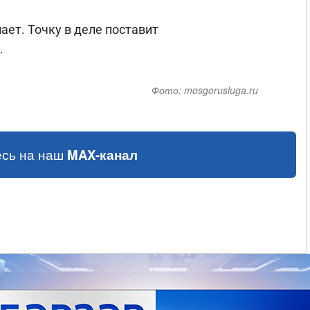
ет. Точку в деле поставит
.
Фото:
mosgorusluga.ru
сь на наш
MAX-канал