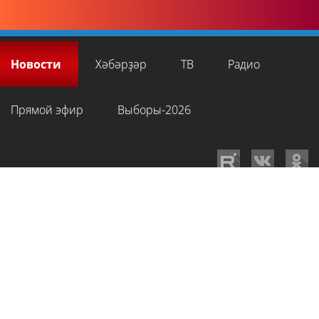
Новости
Хәбәрҙәр
ТВ
Радио
Прямой эфир
Выборы-2026
GTRKRB.RU © 2026
Филиал ФГУП ВГТРК ГТРК «Башкортостан»
. Все права
на любые материалы, опубликованные на сайте, защищены в
соответствии с российским и международным законодательством об
интеллектуальной собственности. Для лиц старше 16 лет.
Сетевое издание «Вести-Башкортостан»
зарегистрировано в
Федеральной службе по надзору в сфере связи, информационных
технологий и массовых коммуникаций. Регистрационный номер СМИ: ЭЛ
№ ФС 77-89959 от 22.08.2025 г. Доменное имя:
gtrkrb.ru
Учредитель:
Федеральное государственное унитарное предприятие «Всероссийская
государственная телевизионная и радиовещательная компания».