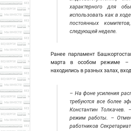
характерного для об
использовать как в ходе
постоянных комитето
следующей неделе.
Ранее парламент Башкортоста
марта в особом режиме – 
находились в разных залах, вх
– На фоне усиления ра
требуются все более э
Константин Толкачев.
режим работы. – Отмен
работников Секретариа