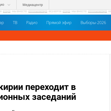
дио
Медиацентр
әр
ТВ
Радио
Прямой эфир
Выборы-2026
ирии переходит в
ионных заседаний