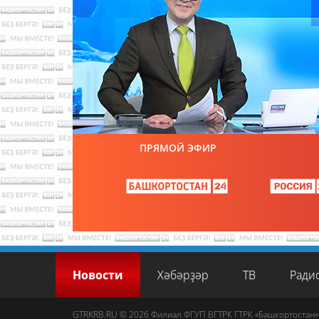
ПРЯМОЙ ЭФИР
Новости
Хәбәрҙәр
ТВ
Ради
GTRKRB.RU © 2026
Филиал ФГУП ВГТРК ГТРК «Башкортостан»