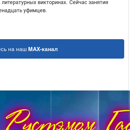
 литературных викторинах. Сейчас занятия
енадцать уфимцев.
сь на наш
MAX-канал