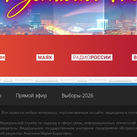
о
Прямой эфир
Выборы-2026
. Все права на любые материалы, опубликованные на сайте, защищены в соо
 Федеральной службе по надзору в сфере связи, информационных технологий
редитель: Федеральное государственное унитарное предприятие «Всеросси
еб-редактор
:
Анискина Мария Борисовна
.