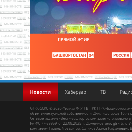
ПРЯМОЙ ЭФИР
Новости
Хәбәрҙәр
ТВ
Ради
GTRKRB.RU © 2026
Филиал ФГУП ВГТРК ГТРК «Башкортостан»
об интеллектуальной собственности. Для лиц старше 16 лет.
Сетевое издание «Вести-Башкортостан»
зарегистрировано в
№ ФС 77-89959 от 22.08.2025 г. Доменное имя:
gtrkrb.ru
Уч
компания».
Главный редактор
:
Салихов Азамат Рафаэлевич
.
В