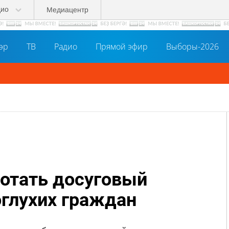
дио
Медиацентр
әр
ТВ
Радио
Прямой эфир
Выборы-2026
ботать досуговый
оглухих граждан