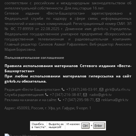
соответствии с российским и международным законодательством об
интеллектуальной собственности. Для лиц старше 16 лет.
Сетевое издание «Вести-Башкортостан»
зарегистрировано в
Федеральной службе по надзору в сфере связи, информационных
технологий и массовых коммуникаций. Регистрационный номер СМИ: ЭЛ
№ ФС 77-89959 от 22.08.2025 г. Доменное имя:
gtrkrb.ru
Учредитель:
Федеральное государственное унитарное предприятие «Всероссийская
государственная телевизионная и радиовещательная компания».
Главный редактор
:
Салихов Азамат Рафаэлевич
.
Веб-редактор
:
Анискина
Мария Борисовна
.
Пользовательское соглашение
Правила использования материалов Сетевого издания «Вести-
Башкортостан»
При любом использовании материалов гиперссылка на сайт
gtrkrb.ru
обязательна.
Редакция «Вести-Башкортостан»
:
+7 (347) 246-03-91
,
gtrk@ufa.rfn.ru
Cлужба радиовещания
:
+7 (347) 216-38-87
,
radio@gtrk.tv
Реклама на каналах и на сайте
:
+7 (347) 295-98-71
,
reklama@gtrk.tv
Адрес:
450093
,
Россия, г. Уфа
, ул.
Гафури, 9 корп. 1