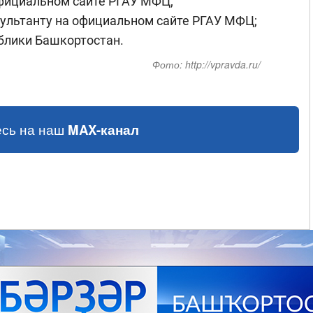
официальном сайте РГАУ МФЦ;
сультанту на официальном сайте РГАУ МФЦ;
ублики Башкортостан.
Фото:
http://vpravda.ru/
сь на наш
MAX-канал