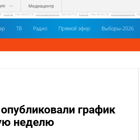
дио
Медиацентр
әр
ТВ
Радио
Прямой эфир
Выборы-2026
опубликовали график
ую неделю