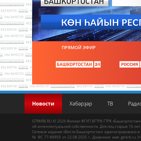
ПРЯМОЙ ЭФИР
Новости
Хәбәрҙәр
ТВ
Ради
GTRKRB.RU © 2026
Филиал ФГУП ВГТРК ГТРК «Башкортостан»
об интеллектуальной собственности. Для лиц старше 16 лет.
Сетевое издание «Вести-Башкортостан»
зарегистрировано в
№ ФС 77-89959 от 22.08.2025 г. Доменное имя:
gtrkrb.ru
Уч