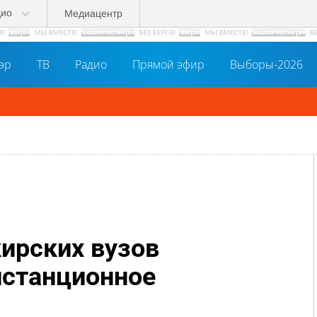
дио
Медиацентр
әр
ТВ
Радио
Прямой эфир
Выборы-2026
ирских вузов
истанционное