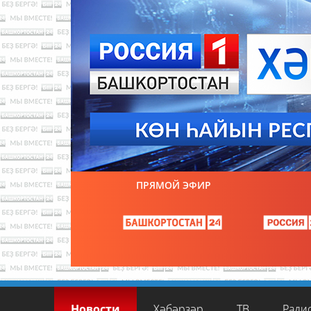
ПРЯМОЙ ЭФИР
Новости
Хәбәрҙәр
ТВ
Ради