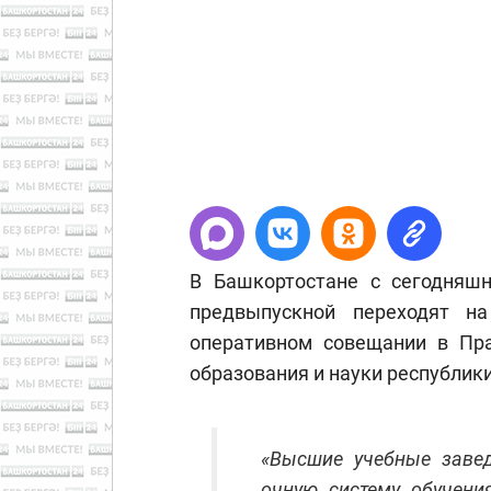
В Башкортостане с сегодняшн
предвыпускной переходят н
оперативном совещании в Пра
образования и науки республик
«Высшие учебные завед
очную систему обучени