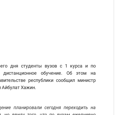
его дня студенты вузов с 1 курса и по
а дистанционное обучение. Об этом на
вительстве республики сообщил министр
и Айбулат Хажин.
ение планировали сегодня переходить на
я, но ввиду того, что по вузам ежедневно