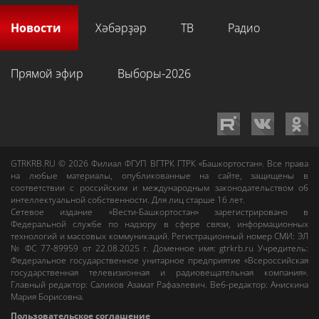
Новости
Хәбәрҙәр
ТВ
Радио
Прямой эфир
Выборы-2026
GTRKRB.RU © 2026
Филиал ФГУП ВГТРК ГТРК «Башкортостан»
. Все права
на любые материалы, опубликованные на сайте, защищены в
соответствии с российским и международным законодательством об
интеллектуальной собственности. Для лиц старше 16 лет.
Сетевое издание «Вести-Башкортостан»
зарегистрировано в
Федеральной службе по надзору в сфере связи, информационных
технологий и массовых коммуникаций. Регистрационный номер СМИ: ЭЛ
№ ФС 77-89959 от 22.08.2025 г. Доменное имя:
gtrkrb.ru
Учредитель:
Федеральное государственное унитарное предприятие «Всероссийская
государственная телевизионная и радиовещательная компания».
Главный редактор
:
Салихов Азамат Рафаэлевич
.
Веб-редактор
:
Анискина
Мария Борисовна
.
Пользовательское соглашение