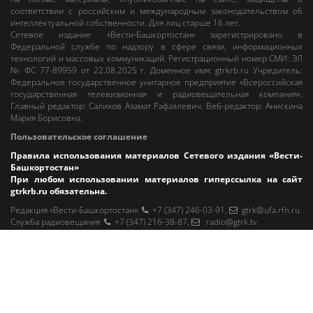
соответствии с российским и международным законодательством об
интеллектуальной собственности. Для лиц старше 16 лет.
Сетевое издание «Вести-Башкортостан»
зарегистрировано в
Федеральной службе по надзору в сфере связи, информационных
технологий и массовых коммуникаций. Регистрационный номер СМИ: ЭЛ
№ ФС 77-89959 от 22.08.2025 г. Доменное имя:
gtrkrb.ru
Учредитель:
Федеральное государственное унитарное предприятие «Всероссийская
государственная телевизионная и радиовещательная компания».
Главный редактор
:
Салихов Азамат Рафаэлевич
.
Веб-редактор
:
Анискина
Мария Борисовна
.
Пользовательское соглашение
Правила использования материалов Сетевого издания «Вести-
Башкортостан»
При любом использовании материалов гиперссылка на сайт
gtrkrb.ru
обязательна.
Редакция «Вести-Башкортостан»
:
+7 (347) 246-03-91
,
gtrk@ufa.rfn.ru
Cлужба радиовещания
:
+7 (347) 216-38-87
,
radio@gtrk.tv
Реклама на каналах и на сайте
:
+7 (347) 295-98-71
,
reklama@gtrk.tv
Адрес:
450093
,
Россия, г. Уфа
, ул.
Гафури, 9 корп. 1