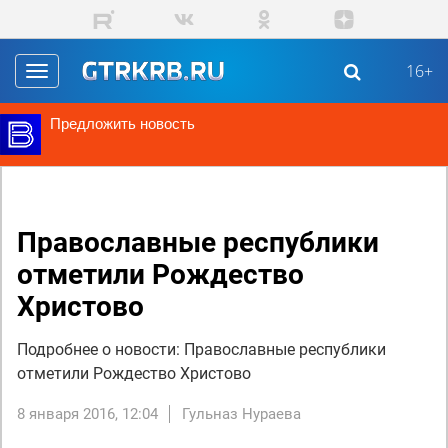
Перейти к основному содержанию
16+
Toggle
navigation
Предложить новость
Православные республики
отметили Рождество
Христово
Подробнее о новости: Православные республики
отметили Рождество Христово
8 января 2016, 12:04
Гульназ Нураева