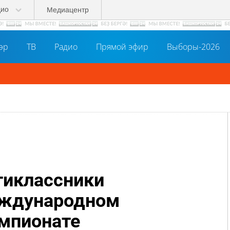
дио
Медиацентр
әр
ТВ
Радио
Прямой эфир
Выборы-2026
тиклассники
еждународном
мпионате