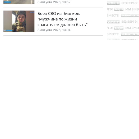
8 августа 2026, 13:52
Боец СВО из Чишмов:
"Мужчина по жизни
спасателем должен быть"
8 августа 2026, 13:04
ВАМ БУДЕТ ИНТЕРЕСНО
Еще одну «Молочную кухню» запустят на этой
неделе в Башкирии
В Башкирии ставят планку - вовлечь сто
местных предприятий в нацпроект
В Уфе состоится III международный форум
«Время экспортировать»