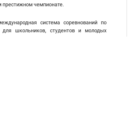
м престижном чемпионате.
международная система соревнований по
 для школьников, студентов и молодых
ргетического и минерально-сырьевого
латформу «Россия – страна возможностей» и
бочих и инженерных профессий.
ба республиканского ведомства по
мские ребята в составе двух команд
задания по направлениям «Решение кейса»
ий». По первому старшеклассники начали
ов в прибрежной зоне – они досконально
аются в сути проблемы и предлагают самые
 второму заданию десятиклассники начали