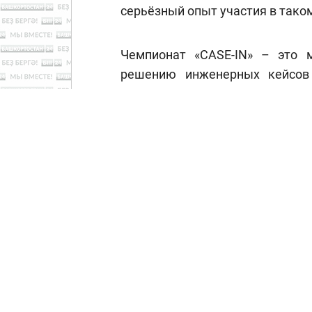
серьёзный опыт участия в тако
Чемпионат «CASE-IN» – это 
решению инженерных кейсов
специалистов топливно-эне
комплексов. Проект входит в п
направлен на популяризацию ра
Как поясняет пресс-служ
предпринимательству, уфи
разрабатывают два непростых 
и «Конкурс инженерных решен
«строить» искусственный остр
анализируют ситуацию, разбир
разные возможные решения. По