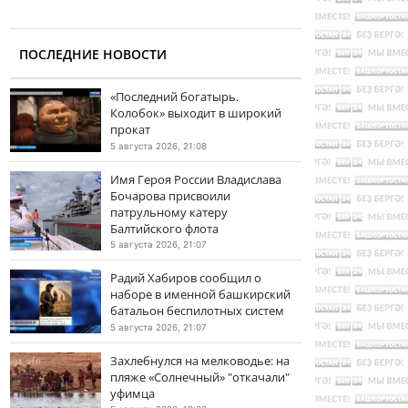
ПОСЛЕДНИЕ НОВОСТИ
«Последний богатырь.
Колобок» выходит в широкий
прокат
5 августа 2026, 21:08
Имя Героя России Владислава
Бочарова присвоили
патрульному катеру
Балтийского флота
5 августа 2026, 21:07
Радий Хабиров сообщил о
наборе в именной башкирский
батальон беспилотных систем
5 августа 2026, 21:07
Захлебнулся на мелководье: на
пляже «Солнечный» "откачали"
уфимца