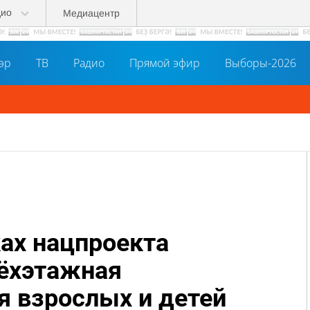
дио
Медиацентр
әр
ТВ
Радио
Прямой эфир
Выборы-2026
ках нацпроекта
ёхэтажная
я взрослых и детей