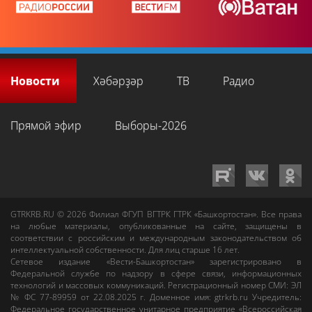
Новости
Хәбәрҙәр
ТВ
Радио
Прямой эфир
Выборы-2026
GTRKRB.RU © 2026
Филиал ФГУП ВГТРК ГТРК «Башкортостан»
. Все права
на любые материалы, опубликованные на сайте, защищены в
соответствии с российским и международным законодательством об
интеллектуальной собственности. Для лиц старше 16 лет.
Сетевое издание «Вести-Башкортостан»
зарегистрировано в
Федеральной службе по надзору в сфере связи, информационных
технологий и массовых коммуникаций. Регистрационный номер СМИ: ЭЛ
№ ФС 77-89959 от 22.08.2025 г. Доменное имя:
gtrkrb.ru
Учредитель:
Федеральное государственное унитарное предприятие «Всероссийская