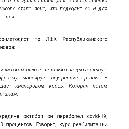
ка и предназначался для восстановления
вскоре стало ясно, что подходит он и для
езней.
тор-методист по ЛФК Республиканского
нсера:
анизм в комплексе, не только на дыхательную
афрагму, массирует внутренние органы. В
ыщает кислородом кровь. Которая потом
органам.
редине октября он переболел covid-19,
0 процентов. Говорит, курс реабилитации