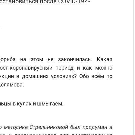
сстановиться после COVID-19? -
в
борьба на этом не закончилась. Какая
ост-коронавирусный период и как можно
нкции в домашних условиях? Обо всём по
Аслямова.
льцы в кулак и шмыгаем.
о методике Стрельниковой был придуман в