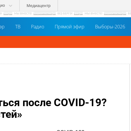
дио
Медиацентр
әр
ТВ
Радио
Прямой эфир
Выборы-2026
ться после COVID-19?
стей»