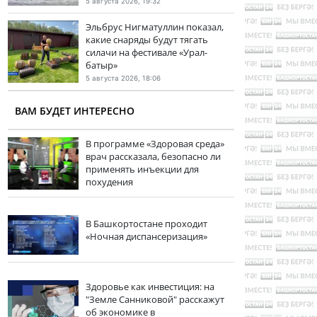
5 августа 2026, 19:32
Эльбрус Нигматуллин показал,
какие снаряды будут тягать
силачи на фестивале «Урал-
батыр»
5 августа 2026, 18:06
ВАМ БУДЕТ ИНТЕРЕСНО
В программе «Здоровая среда»
врач рассказала, безопасно ли
применять инъекции для
похудения
В Башкортостане проходит
«Ночная диспансеризация»
Здоровье как инвестиция: на
"Земле Санниковой" расскажут
об экономике в