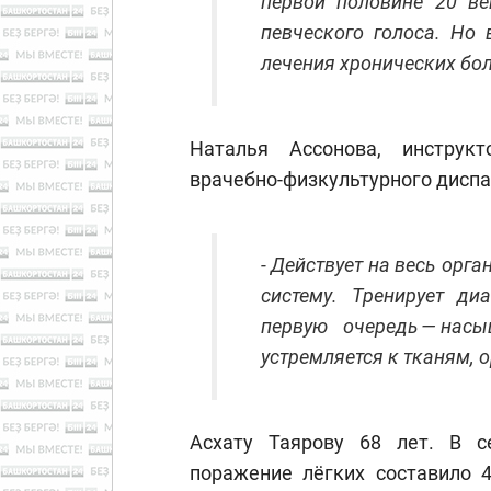
первой половине 20 ве
певческого голоса. Но 
лечения хронических бол
Наталья Ассонова, инструк
врачебно-физкультурного диспа
- Действует на весь орг
систему. Тренирует ди
первую очередь — нас
устремляется к тканям, 
Асхату Таярову 68 лет. В се
поражение лёгких составило 4