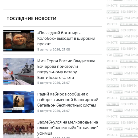
ПОСЛЕДНИЕ НОВОСТИ
«Последний богатырь.
Колобок» выходит в широкий
прокат
5 августа 2026, 21:08
Имя Героя России Владислава
Бочарова присвоили
патрульному катеру
Балтийского флота
5 августа 2026, 21:07
Радий Хабиров сообщил о
наборе в именной башкирский
батальон беспилотных систем
5 августа 2026, 21:07
Захлебнулся на мелководье: на
пляже «Солнечный» "откачали"
уфимца