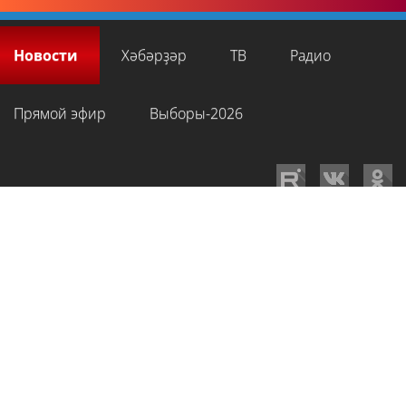
Новости
Хәбәрҙәр
ТВ
Радио
Прямой эфир
Выборы-2026
GTRKRB.RU © 2026
Филиал ФГУП ВГТРК ГТРК «Башкортостан»
. Все права
на любые материалы, опубликованные на сайте, защищены в
соответствии с российским и международным законодательством об
интеллектуальной собственности. Для лиц старше 16 лет.
Сетевое издание «Вести-Башкортостан»
зарегистрировано в
Федеральной службе по надзору в сфере связи, информационных
технологий и массовых коммуникаций. Регистрационный номер СМИ: ЭЛ
№ ФС 77-89959 от 22.08.2025 г. Доменное имя:
gtrkrb.ru
Учредитель:
Федеральное государственное унитарное предприятие «Всероссийская
государственная телевизионная и радиовещательная компания».
Главный редактор
:
Салихов Азамат Рафаэлевич
.
Веб-редактор
:
Анискина
Мария Борисовна
.