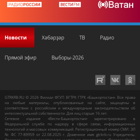
Новости
Хәбәрҙәр
ТВ
Радио
Прямой эфир
Выборы-2026
GTRKRB.RU © 2026
Филиал ФГУП ВГТРК ГТРК «Башкортостан»
. Все права
на любые материалы, опубликованные на сайте, защищены в
соответствии с российским и международным законодательством об
интеллектуальной собственности. Для лиц старше 16 лет.
Сетевое издание «Вести-Башкортостан»
зарегистрировано в
Федеральной службе по надзору в сфере связи, информационных
технологий и массовых коммуникаций. Регистрационный номер СМИ: ЭЛ
№ ФС 77-89959 от 22.08.2025 г. Доменное имя:
gtrkrb.ru
Учредитель:
Федеральное государственное унитарное предприятие «Всероссийская