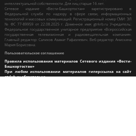
интеллектуальной собственности. Для лиц старше 16 лет.
Сетевое издание «Вести-Башкортостан»
зарегистрировано в
Федеральной службе по надзору в сфере связи, информационных
технологий и массовых коммуникаций. Регистрационный номер СМИ: ЭЛ
№ ФС 77-89959 от 22.08.2025 г. Доменное имя:
gtrkrb.ru
Учредитель:
Федеральное государственное унитарное предприятие «Всероссийская
государственная телевизионная и радиовещательная компания».
Главный редактор
:
Салихов Азамат Рафаэлевич
.
Веб-редактор
:
Анискина
Мария Борисовна
.
Пользовательское соглашение
Правила использования материалов Сетевого издания «Вести-
Башкортостан»
При любом использовании материалов гиперссылка на сайт
gtrkrb.ru
обязательна.
Редакция «Вести-Башкортостан»
:
+7 (347) 246-03-91
,
gtrk@ufa.rfn.ru
Cлужба радиовещания
:
+7 (347) 216-38-87
,
radio@gtrk.tv
Реклама на каналах и на сайте
:
+7 (347) 295-98-71
,
reklama@gtrk.tv
Адрес:
450093
,
Россия, г. Уфа
, ул.
Гафури, 9 корп. 1