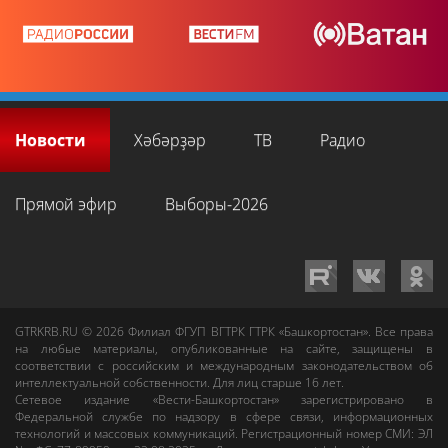
Новости
Хәбәрҙәр
ТВ
Радио
Прямой эфир
Выборы-2026
GTRKRB.RU © 2026
Филиал ФГУП ВГТРК ГТРК «Башкортостан»
. Все права
на любые материалы, опубликованные на сайте, защищены в
соответствии с российским и международным законодательством об
интеллектуальной собственности. Для лиц старше 16 лет.
Сетевое издание «Вести-Башкортостан»
зарегистрировано в
Федеральной службе по надзору в сфере связи, информационных
технологий и массовых коммуникаций. Регистрационный номер СМИ: ЭЛ