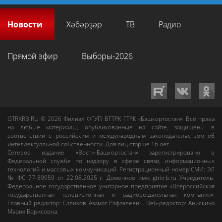
Новости
Хәбәрҙәр
ТВ
Радио
Прямой эфир
Выборы-2026
GTRKRB.RU © 2026
Филиал ФГУП ВГТРК ГТРК «Башкортостан»
. Все права
на любые материалы, опубликованные на сайте, защищены в
соответствии с российским и международным законодательством об
интеллектуальной собственности. Для лиц старше 16 лет.
Сетевое издание «Вести-Башкортостан»
зарегистрировано в
Федеральной службе по надзору в сфере связи, информационных
технологий и массовых коммуникаций. Регистрационный номер СМИ: ЭЛ
№ ФС 77-89959 от 22.08.2025 г. Доменное имя:
gtrkrb.ru
Учредитель:
Федеральное государственное унитарное предприятие «Всероссийская
государственная телевизионная и радиовещательная компания».
Главный редактор
:
Салихов Азамат Рафаэлевич
.
Веб-редактор
:
Анискина
Мария Борисовна
.