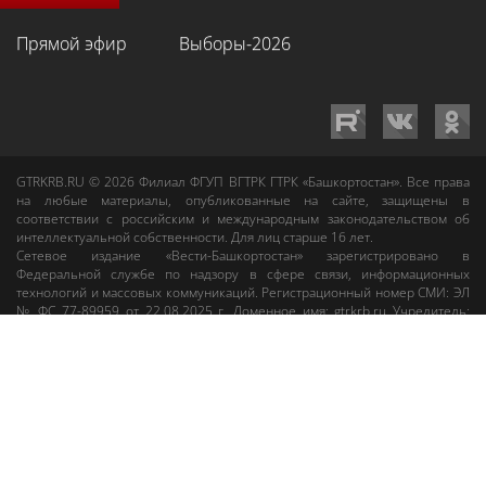
Прямой эфир
Выборы-2026
GTRKRB.RU © 2026
Филиал ФГУП ВГТРК ГТРК «Башкортостан»
. Все права
на любые материалы, опубликованные на сайте, защищены в
соответствии с российским и международным законодательством об
интеллектуальной собственности. Для лиц старше 16 лет.
Сетевое издание «Вести-Башкортостан»
зарегистрировано в
Федеральной службе по надзору в сфере связи, информационных
технологий и массовых коммуникаций. Регистрационный номер СМИ: ЭЛ
№ ФС 77-89959 от 22.08.2025 г. Доменное имя:
gtrkrb.ru
Учредитель:
Федеральное государственное унитарное предприятие «Всероссийская
государственная телевизионная и радиовещательная компания».
Главный редактор
:
Салихов Азамат Рафаэлевич
.
Веб-редактор
:
Анискина
Мария Борисовна
.
Пользовательское соглашение
Правила использования материалов Сетевого издания «Вести-
Башкортостан»
При любом использовании материалов гиперссылка на сайт