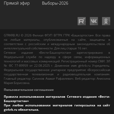
Прямой эфир
Выборы-2026
GTRKRB.RU © 2026
Филиал ФГУП ВГТРК ГТРК «Башкортостан»
. Все права
на любые материалы, опубликованные на сайте, защищены в
соответствии с российским и международным законодательством об
интеллектуальной собственности. Для лиц старше 16 лет.
Сетевое издание «Вести-Башкортостан»
зарегистрировано в
Федеральной службе по надзору в сфере связи, информационных
технологий и массовых коммуникаций. Регистрационный номер СМИ: ЭЛ
№ ФС 77-89959 от 22.08.2025 г. Доменное имя:
gtrkrb.ru
Учредитель:
Федеральное государственное унитарное предприятие «Всероссийская
государственная телевизионная и радиовещательная компания».
Главный редактор
:
Салихов Азамат Рафаэлевич
.
Веб-редактор
:
Анискина
Мария Борисовна
.
Пользовательское соглашение
Правила использования материалов Сетевого издания «Вести-
Башкортостан»
При любом использовании материалов гиперссылка на сайт
gtrkrb.ru
обязательна.