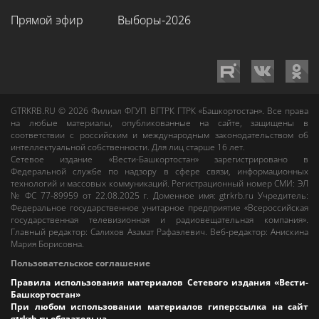
Прямой эфир
Выборы-2026
GTRKRB.RU © 2026
Филиал ФГУП ВГТРК ГТРК «Башкортостан»
. Все права
на любые материалы, опубликованные на сайте, защищены в
соответствии с российским и международным законодательством об
интеллектуальной собственности. Для лиц старше 16 лет.
Сетевое издание «Вести-Башкортостан»
зарегистрировано в
Федеральной службе по надзору в сфере связи, информационных
технологий и массовых коммуникаций. Регистрационный номер СМИ: ЭЛ
№ ФС 77-89959 от 22.08.2025 г. Доменное имя:
gtrkrb.ru
Учредитель:
Федеральное государственное унитарное предприятие «Всероссийская
государственная телевизионная и радиовещательная компания».
Главный редактор
:
Салихов Азамат Рафаэлевич
.
Веб-редактор
:
Анискина
Мария Борисовна
.
Пользовательское соглашение
Правила использования материалов Сетевого издания «Вести-
Башкортостан»
При любом использовании материалов гиперссылка на сайт
gtrkrb.ru
обязательна.