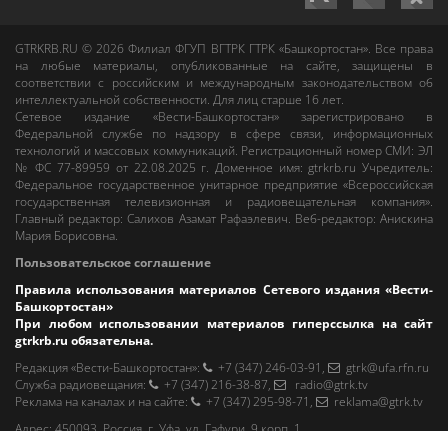
GTRKRB.RU © 2026
Филиал ФГУП ВГТРК ГТРК «Башкортостан»
. Все права
на любые материалы, опубликованные на сайте, защищены в
соответствии с российским и международным законодательством об
интеллектуальной собственности. Для лиц старше 16 лет.
Сетевое издание «Вести-Башкортостан»
зарегистрировано в
Федеральной службе по надзору в сфере связи, информационных
технологий и массовых коммуникаций. Регистрационный номер СМИ: ЭЛ
№ ФС 77-89959 от 22.08.2025 г. Доменное имя:
gtrkrb.ru
Учредитель:
Федеральное государственное унитарное предприятие «Всероссийская
государственная телевизионная и радиовещательная компания».
Главный редактор
:
Салихов Азамат Рафаэлевич
.
Веб-редактор
:
Анискина
Мария Борисовна
.
Пользовательское соглашение
Правила использования материалов Сетевого издания «Вести-
Башкортостан»
При любом использовании материалов гиперссылка на сайт
gtrkrb.ru
обязательна.
Редакция «Вести-Башкортостан»
:
+7 (347) 246-03-91
,
gtrk@ufa.rfn.ru
Cлужба радиовещания
:
+7 (347) 216-38-87
,
radio@gtrk.tv
Реклама на каналах и на сайте
:
+7 (347) 295-98-71
,
reklama@gtrk.tv
Адрес:
450093
,
Россия, г. Уфа
, ул.
Гафури, 9 корп. 1