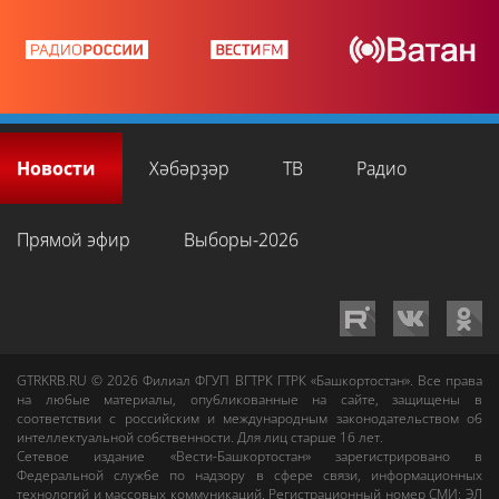
Новости
Хәбәрҙәр
ТВ
Радио
Прямой эфир
Выборы-2026
GTRKRB.RU © 2026
Филиал ФГУП ВГТРК ГТРК «Башкортостан»
. Все права
на любые материалы, опубликованные на сайте, защищены в
соответствии с российским и международным законодательством об
интеллектуальной собственности. Для лиц старше 16 лет.
Сетевое издание «Вести-Башкортостан»
зарегистрировано в
Федеральной службе по надзору в сфере связи, информационных
технологий и массовых коммуникаций. Регистрационный номер СМИ: ЭЛ