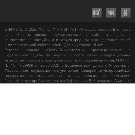
GTRKRB.RU © 2026
Филиал ФГУП ВГТРК ГТРК «Башкортостан»
. Все права
на любые материалы, опубликованные на сайте, защищены в
соответствии с российским и международным законодательством об
интеллектуальной собственности. Для лиц старше 16 лет.
Сетевое издание «Вести-Башкортостан»
зарегистрировано в
Федеральной службе по надзору в сфере связи, информационных
технологий и массовых коммуникаций. Регистрационный номер СМИ: ЭЛ
№ ФС 77-89959 от 22.08.2025 г. Доменное имя:
gtrkrb.ru
Учредитель:
Федеральное государственное унитарное предприятие «Всероссийская
государственная телевизионная и радиовещательная компания».
Главный редактор
:
Салихов Азамат Рафаэлевич
.
Веб-редактор
:
Анискина
Мария Борисовна
.
Пользовательское соглашение
Правила использования материалов Сетевого издания «Вести-
Башкортостан»
При любом использовании материалов гиперссылка на сайт
gtrkrb.ru
обязательна.
Редакция «Вести-Башкортостан»
:
+7 (347) 246-03-91
,
gtrk@ufa.rfn.ru
Cлужба радиовещания
:
+7 (347) 216-38-87
,
radio@gtrk.tv