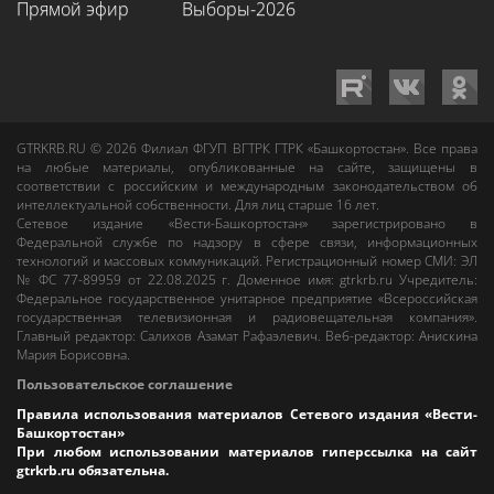
Прямой эфир
Выборы-2026
GTRKRB.RU © 2026
Филиал ФГУП ВГТРК ГТРК «Башкортостан»
. Все права
на любые материалы, опубликованные на сайте, защищены в
соответствии с российским и международным законодательством об
интеллектуальной собственности. Для лиц старше 16 лет.
Сетевое издание «Вести-Башкортостан»
зарегистрировано в
Федеральной службе по надзору в сфере связи, информационных
технологий и массовых коммуникаций. Регистрационный номер СМИ: ЭЛ
№ ФС 77-89959 от 22.08.2025 г. Доменное имя:
gtrkrb.ru
Учредитель:
Федеральное государственное унитарное предприятие «Всероссийская
государственная телевизионная и радиовещательная компания».
Главный редактор
:
Салихов Азамат Рафаэлевич
.
Веб-редактор
:
Анискина
Мария Борисовна
.
Пользовательское соглашение
Правила использования материалов Сетевого издания «Вести-
Башкортостан»
При любом использовании материалов гиперссылка на сайт
gtrkrb.ru
обязательна.