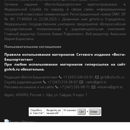
Сетевое издание «Вести-Башкортостан»
зарегистрировано в
Федеральной службе по надзору в сфере связи, информационных
технологий и массовых коммуникаций. Регистрационный номер СМИ: ЭЛ
№ ФС 77-89959 от 22.08.2025 г. Доменное имя:
gtrkrb.ru
Учредитель:
Федеральное государственное унитарное предприятие «Всероссийская
государственная телевизионная и радиовещательная компания».
Главный редактор
:
Салихов Азамат Рафаэлевич
.
Веб-редактор
:
Анискина
Мария Борисовна
.
Пользовательское соглашение
Правила использования материалов Сетевого издания «Вести-
Башкортостан»
При любом использовании материалов гиперссылка на сайт
gtrkrb.ru
обязательна.
Редакция «Вести-Башкортостан»
:
+7 (347) 246-03-91
,
gtrk@ufa.rfn.ru
Cлужба радиовещания
:
+7 (347) 216-38-87
,
radio@gtrk.tv
Реклама на каналах и на сайте
:
+7 (347) 295-98-71
,
reklama@gtrk.tv
Адрес:
450093
,
Россия, г. Уфа
, ул.
Гафури, 9 корп. 1