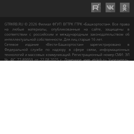
GTRKRB.RU © 2026
Филиал ФГУП ВГТРК ГТРК «Башкортостан»
. Все права
на любые материалы, опубликованные на сайте, защищены в
соответствии с российским и международным законодательством об
интеллектуальной собственности. Для лиц старше 16 лет.
Сетевое издание «Вести-Башкортостан»
зарегистрировано в
Федеральной службе по надзору в сфере связи, информационных
технологий и массовых коммуникаций. Регистрационный номер СМИ: ЭЛ
№ ФС 77-89959 от 22.08.2025 г. Доменное имя:
gtrkrb.ru
Учредитель:
Федеральное государственное унитарное предприятие «Всероссийская
государственная телевизионная и радиовещательная компания».
Главный редактор
:
Салихов Азамат Рафаэлевич
.
Веб-редактор
:
Анискина
Мария Борисовна
.
Пользовательское соглашение
Правила использования материалов Сетевого издания «Вести-
Башкортостан»
При любом использовании материалов гиперссылка на сайт
gtrkrb.ru
обязательна.
Редакция «Вести-Башкортостан»
:
+7 (347) 246-03-91
,
gtrk@ufa.rfn.ru
Cлужба радиовещания
:
+7 (347) 216-38-87
,
radio@gtrk.tv
Реклама на каналах и на сайте
:
+7 (347) 295-98-71
,
reklama@gtrk.tv