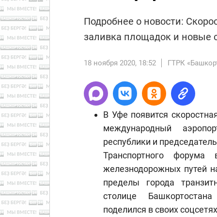
Подробнее о новости: Скоро
заливка площадок и новые 
18 ноября 2020, 18:52
ГТРК «Башкор
В Уфе появится скоростная
международный аэропо
республики и председатель
Транспортного форума 
железнодорожных путей н
пределы города транзит
столице Башкортостана
поделился в своих соцсетя