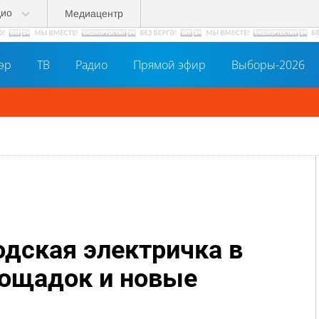
дио
Медиацентр
әр
ТВ
Радио
Прямой эфир
Выборы-2026
одская электричка в
лощадок и новые