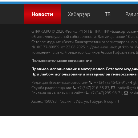
Новости
Хәбәрҙәр
ТВ
Ради
GTRKRB.RU © 2026
Филиал ФГУП ВГТРК ГТРК «Башкортостан»
об интеллектуальной собственности. Для лиц старше 16 лет.
Сетевое издание «Вести-Башкортостан»
зарегистрировано в
№ ФС 77-89959 от 22.08.2025 г. Доменное имя:
gtrkrb.ru
Уч
компания».
Главный редактор
:
Салихов Азамат Рафаэлевич
.
В
Пользовательское соглашение
Правила использования материалов Сетевого издан
При любом использовании материалов гиперссылка 
Редакция «Вести-Башкортостан»
:
+7 (347) 246-03-91
,
gt
Cлужба радиовещания
:
+7 (347) 216-38-87
,
radio@gtrk.
Реклама на каналах и на сайте
:
+7 (347) 295-98-71
,
rekl
Адрес:
450093
,
Россия, г. Уфа
, ул.
Гафури, 9 корп. 1