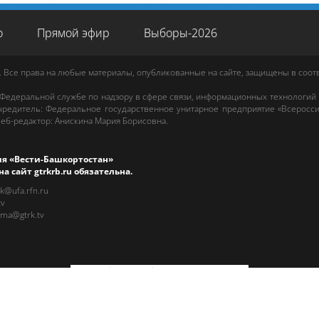
о
Прямой эфир
Выборы-2026
. Все права на любые материалы, опубликованные на сайте, защищены в соо
 Федеральной службе по надзору в сфере связи, информационных технологий
редитель: Федеральное государственное унитарное предприятие «Всеросси
еб-редактор
:
Анискина Мария Борисовна
.
ия «Вести-Башкортостан»
на сайт
gtrkrb.ru
обязательна.
rk@ufa.rfn.ru
tv
ama@gtrk.tv