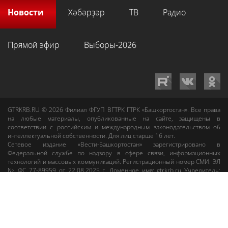
Новости
Хәбәрҙәр
ТВ
Радио
Прямой эфир
Выборы-2026
GTRKRB.RU © 2026
Филиал ФГУП ВГТРК ГТРК «Башкортостан»
. Все права
на любые материалы, опубликованные на сайте, защищены в
соответствии с российским и международным законодательством об
интеллектуальной собственности. Для лиц старше 16 лет.
Сетевое издание «Вести-Башкортостан»
зарегистрировано в
Федеральной службе по надзору в сфере связи, информационных
технологий и массовых коммуникаций. Регистрационный номер СМИ: ЭЛ
№ ФС 77-89959 от 22.08.2025 г. Доменное имя:
gtrkrb.ru
Учредитель:
Федеральное государственное унитарное предприятие «Всероссийская
государственная телевизионная и радиовещательная компания».
Главный редактор
:
Салихов Азамат Рафаэлевич
.
Веб-редактор
:
Анискина
Мария Борисовна
.
Пользовательское соглашение