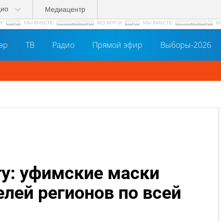
дио
Медиацентр
әр
ТВ
Радио
Прямой эфир
Выборы-2026
ту: уфимские маски
ей регионов по всей