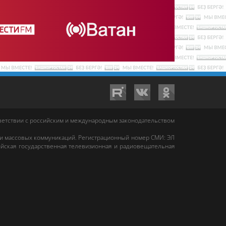
тветствии с российским и международным законодательством
 и массовых коммуникаций. Регистрационный номер СМИ: ЭЛ
йская государственная телевизионная и радиовещательная