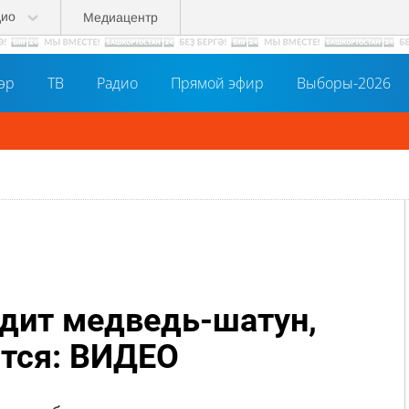
дио
Медиацентр
әр
ТВ
Радио
Прямой эфир
Выборы-2026
дит медведь-шатун,
ится: ВИДЕО