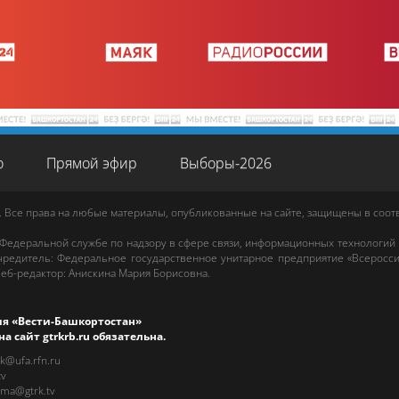
о
Прямой эфир
Выборы-2026
. Все права на любые материалы, опубликованные на сайте, защищены в соо
 Федеральной службе по надзору в сфере связи, информационных технологий
редитель: Федеральное государственное унитарное предприятие «Всеросси
еб-редактор
:
Анискина Мария Борисовна
.
ия «Вести-Башкортостан»
на сайт
gtrkrb.ru
обязательна.
rk@ufa.rfn.ru
tv
ama@gtrk.tv