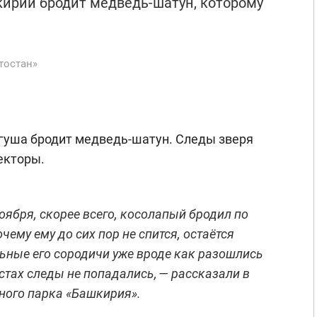
кирии бродит медведь-шатун, которому
тостан»
гуша бродит медведь-шатун. Следы зверя
екторы.
ноября, скорее всего, косолапый бродил по
чему ему до сих пор не спится, остаётся
ьные его сородичи уже вроде как разошлись
естах следы не попадались, — рассказали в
ного парка «Башкирия».