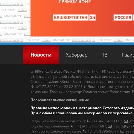
ПРЯМОЙ ЭФИР
Новости
Хәбәрҙәр
ТВ
Ради
GTRKRB.RU © 2026
Филиал ФГУП ВГТРК ГТРК «Башкортостан»
об интеллектуальной собственности. Для лиц старше 16 лет.
Сетевое издание «Вести-Башкортостан»
зарегистрировано в
№ ФС 77-89959 от 22.08.2025 г. Доменное имя:
gtrkrb.ru
Уч
компания».
Главный редактор
:
Салихов Азамат Рафаэлевич
.
В
Пользовательское соглашение
Правила использования материалов Сетевого издан
При любом использовании материалов гиперссылка 
Редакция «Вести-Башкортостан»
:
+7 (347) 246-03-91
,
gt
Cлужба радиовещания
:
+7 (347) 216-38-87
,
radio@gtrk.
Реклама на каналах и на сайте
:
+7 (347) 295-98-71
,
rekl