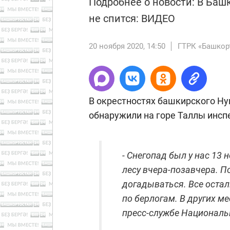
Подробнее о новости: В Баш
не спится: ВИДЕО
20 ноября 2020, 14:50
ГТРК «Башкор
В окрестностях башкирского Ну
обнаружили на горе Таллы инсп
- Снегопад был у нас 13 
лесу вчера-позавчера. По
догадываться. Все остал
по берлогам. В других м
пресс-службе Националь