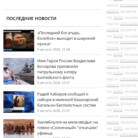
ПОСЛЕДНИЕ НОВОСТИ
«Последний богатырь.
Колобок» выходит в широкий
прокат
5 августа 2026, 21:08
Имя Героя России Владислава
Бочарова присвоили
патрульному катеру
Балтийского флота
5 августа 2026, 21:07
Радий Хабиров сообщил о
наборе в именной башкирский
батальон беспилотных систем
5 августа 2026, 21:07
Захлебнулся на мелководье: на
пляже «Солнечный» "откачали"
уфимца