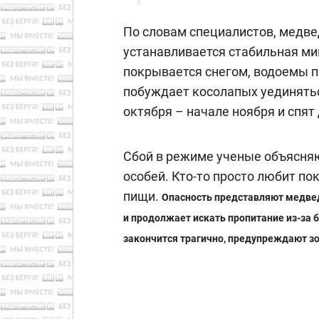
По словам специалистов, медвед
устанавливается стабильная ми
покрывается снегом, водоемы п
побуждает косолапых уединятьс
октября – начале ноября и спят 
Сбой в режиме ученые объясня
особей. Кто-то просто любит по
пищи.
Опасность представляют медвед
и продолжает искать пропитание из-за 
закончится трагично, предупреждают зо