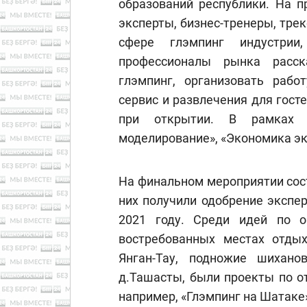
образований республики. На п
эксперты, бизнес-тренеры, тре
сфере глэмпинг индустрии
профессионалы рынка расск
глэмпинг, организовать работ
сервис и развлечения для гост
при открытии. В рамках 
моделирование», «Экономика эк
На финальном мероприятии сост
них получили одобрение экспе
2021 году. Среди идей по о
востребованных местах отдыха
Янган-Тау, подножие шихано
д.Ташасты, были проекты по о
например, «Глэмпинг на Шатаке»