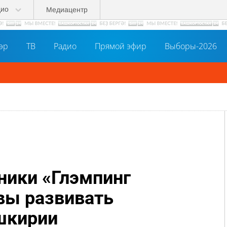
дио
Медиацентр
әр
ТВ
Радио
Прямой эфир
Выборы-2026
ники «Глэмпинг
вы развивать
шкирии