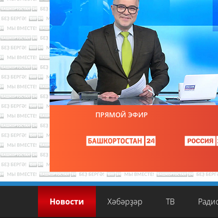
ПРЯМОЙ ЭФИР
Новости
Хәбәрҙәр
ТВ
Ради