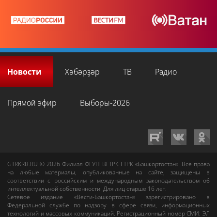
Новости
Хәбәрҙәр
ТВ
Радио
Прямой эфир
Выборы-2026
GTRKRB.RU © 2026
Филиал ФГУП ВГТРК ГТРК «Башкортостан»
. Все права
на любые материалы, опубликованные на сайте, защищены в
соответствии с российским и международным законодательством об
интеллектуальной собственности. Для лиц старше 16 лет.
Сетевое издание «Вести-Башкортостан»
зарегистрировано в
Федеральной службе по надзору в сфере связи, информационных
технологий и массовых коммуникаций. Регистрационный номер СМИ: ЭЛ