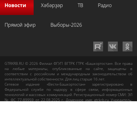
Новости
Хәбәрҙәр
ТВ
Радио
Прямой эфир
Выборы-2026
GTRKRB.RU © 2026
Филиал ФГУП ВГТРК ГТРК «Башкортостан»
. Все права
на любые материалы, опубликованные на сайте, защищены в
соответствии с российским и международным законодательством об
интеллектуальной собственности. Для лиц старше 16 лет.
Сетевое издание «Вести-Башкортостан»
зарегистрировано в
Федеральной службе по надзору в сфере связи, информационных
технологий и массовых коммуникаций. Регистрационный номер СМИ: ЭЛ
№ ФС 77-89959 от 22.08.2025 г. Доменное имя:
gtrkrb.ru
Учредитель:
Федеральное государственное унитарное предприятие «Всероссийская
государственная телевизионная и радиовещательная компания».
Главный редактор
:
Салихов Азамат Рафаэлевич
.
Веб-редактор
:
Анискина
Мария Борисовна
.
Пользовательское соглашение