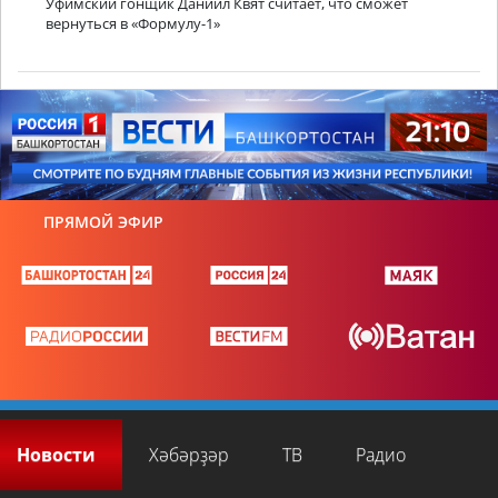
Уфимский гонщик Даниил Квят считает, что сможет
вернуться в «Формулу-1»
ПРЯМОЙ ЭФИР
Новости
Хәбәрҙәр
ТВ
Радио