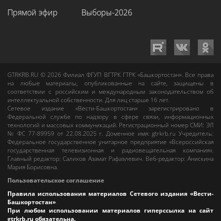
Прямой эфир
Выборы-2026
GTRKRB.RU © 2026
Филиал ФГУП ВГТРК ГТРК «Башкортостан»
. Все права
на любые материалы, опубликованные на сайте, защищены в
соответствии с российским и международным законодательством об
интеллектуальной собственности. Для лиц старше 16 лет.
Сетевое издание «Вести-Башкортостан»
зарегистрировано в
Федеральной службе по надзору в сфере связи, информационных
технологий и массовых коммуникаций. Регистрационный номер СМИ: ЭЛ
№ ФС 77-89959 от 22.08.2025 г. Доменное имя:
gtrkrb.ru
Учредитель:
Федеральное государственное унитарное предприятие «Всероссийская
государственная телевизионная и радиовещательная компания».
Главный редактор
:
Салихов Азамат Рафаэлевич
.
Веб-редактор
:
Анискина
Мария Борисовна
.
Пользовательское соглашение
Правила использования материалов Сетевого издания «Вести-
Башкортостан»
При любом использовании материалов гиперссылка на сайт
gtrkrb.ru
обязательна.