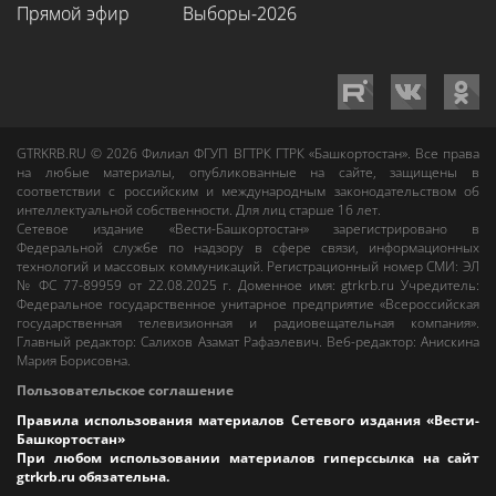
Прямой эфир
Выборы-2026
GTRKRB.RU © 2026
Филиал ФГУП ВГТРК ГТРК «Башкортостан»
. Все права
на любые материалы, опубликованные на сайте, защищены в
соответствии с российским и международным законодательством об
интеллектуальной собственности. Для лиц старше 16 лет.
Сетевое издание «Вести-Башкортостан»
зарегистрировано в
Федеральной службе по надзору в сфере связи, информационных
технологий и массовых коммуникаций. Регистрационный номер СМИ: ЭЛ
№ ФС 77-89959 от 22.08.2025 г. Доменное имя:
gtrkrb.ru
Учредитель:
Федеральное государственное унитарное предприятие «Всероссийская
государственная телевизионная и радиовещательная компания».
Главный редактор
:
Салихов Азамат Рафаэлевич
.
Веб-редактор
:
Анискина
Мария Борисовна
.
Пользовательское соглашение
Правила использования материалов Сетевого издания «Вести-
Башкортостан»
При любом использовании материалов гиперссылка на сайт
gtrkrb.ru
обязательна.